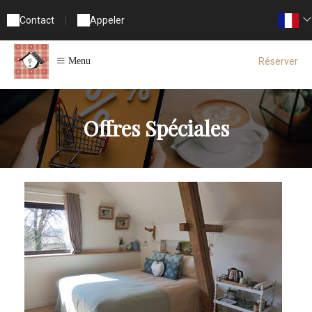
Contact
|
Appeler
Réserver
Menu
Offres Spéciales