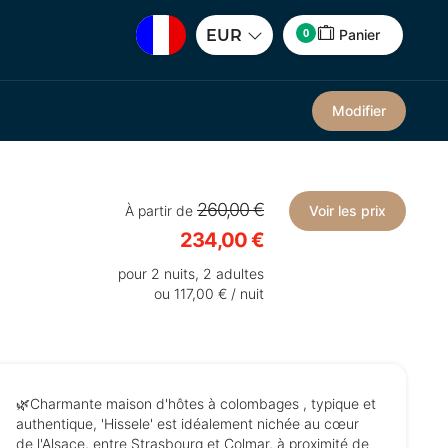
0
EUR
Panier
Modifier
260,00 €
À partir de
Voir les prix
234,00 €
pour 2 nuits, 2 adultes
ou 117,00 € / nuit
🌿Charmante maison d'hôtes à colombages , typique et
authentique, 'Hissele' est idéalement nichée au cœur
de l'Alsace, entre Strasbourg et Colmar, à proximité de