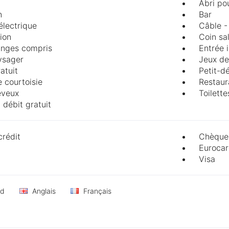
Abri po
n
Bar
 électrique
Câble - 
ion
Coin sa
linges compris
Entrée 
ysager
Jeux de
atuit
Petit-d
 courtoisie
Restaur
eveux
Toilett
 débit gratuit
crédit
Chèque
Eurocar
Visa
nd
Anglais
Français