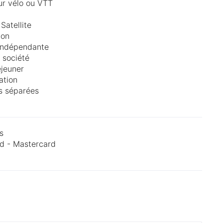
ur vélo ou VTT
Satellite
lon
indépendante
 société
éjeuner
ation
es séparées
s
d - Mastercard