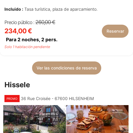
Incluido :
Tasa turística, plaza de aparcamiento.
260,00 €
Precio público :
234,00 €
Reservar
Para 2 noches,
2
pers.
Solo 1 habitación pendiente
Ver las condiciones de reserva
Hissele
36 Rue Croisée - 67600 HILSENHEIM
PROMO