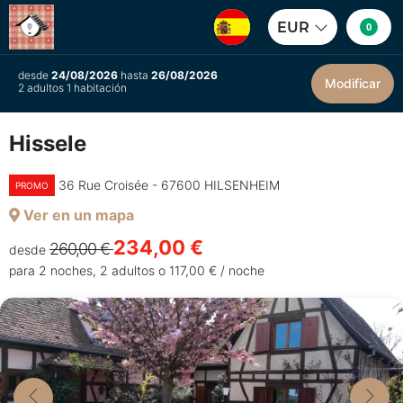
EUR
0
desde
24/08/2026
hasta
26/08/2026
Modificar
2 adultos 1 habitación
Hissele
36 Rue Croisée - 67600 HILSENHEIM
PROMO
Ver en un mapa
234,00 €
260,00 €
desde
para 2 noches, 2 adultos o 117,00 € / noche